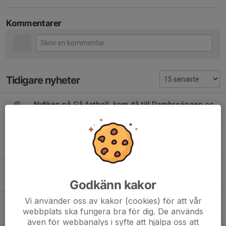
Kommentarer
Tidigare nyheter
Nyfiken på Gå fotboll, kom då till Dambroängen och testa!
11 maj, 19:47
1
ZumbaiStavsjö
27 jan, 14:47
1
Barngymnastik
22 jan, 21:08
0
Godkänn kakor
Vi använder oss av kakor (cookies) för att vår
Välkomna på Redskapsgympa
webbplats ska fungera bra för dig. De används
14 sep 2025
0
även för webbanalys i syfte att hjälpa oss att