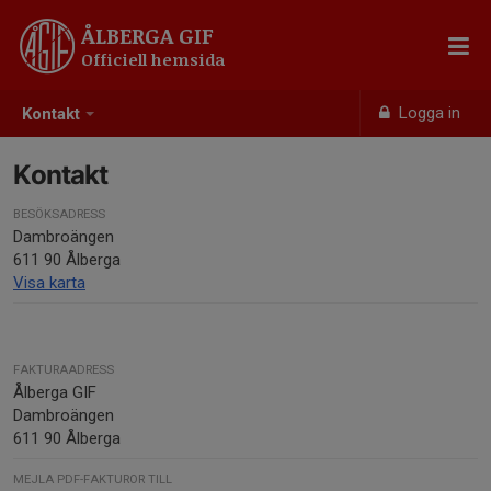
ÅLBERGA GIF
Officiell hemsida
Logga in
Kontakt
Kontakt
BESÖKSADRESS
Dambroängen
611 90 Ålberga
Visa karta
FAKTURAADRESS
Ålberga GIF
Dambroängen
611 90 Ålberga
MEJLA PDF-FAKTUROR TILL