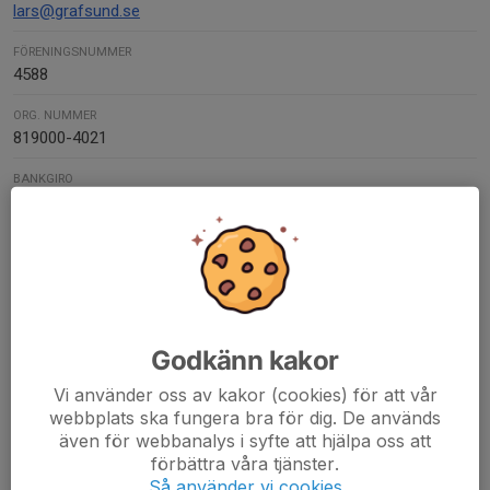
lars@grafsund.se
FÖRENINGSNUMMER
4588
ORG. NUMMER
819000-4021
BANKGIRO
5949-0888
SWISH-NUMMER
1236918734
Kontaktpersoner
Godkänn kakor
Mikael Bork
Ordförande
Vi använder oss av kakor (cookies) för att vår
webbplats ska fungera bra för dig. De används
070-827 47 11
även för webbanalys i syfte att hjälpa oss att
borkmikael@gmail.com
förbättra våra tjänster.
Så använder vi cookies
Lars Grafsund