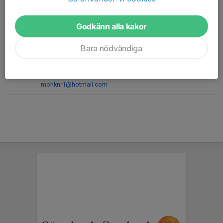
Kassör
070-567 23 42
Godkänn alla kakor
lars@grafsund.se
Bara nödvändiga
Monica Haake
Uthyrning av lokal
073-509 08 33
monknr1@hotmail.com