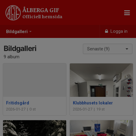
ÅLBERGA GIF
Officiell hemsida
Logga in
Bildgalleri
Bildgalleri
Senaste (9)
9 album
Fritidsgård
Klubbhusets lokaler
2026-01-27
|
0 st
2026-01-27
|
19 st