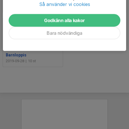
Motionsspår
Dambroängen
Så använder vi cookies
2019-11-20
|
12 st
2019-09-30
|
14 st
Godkänn alla kakor
Bara nödvändiga
Barnloppis
2019-09-28
|
10 st