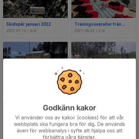
Skidspår januari 2022
Träningsoveraller från ÅGIF klubbshop
2022-01-10
|
6 st
2021-06-22
|
2 st
Skidspår januari 2021
Städardag 26 sep 2020
2021-01-18
|
5 st
2020-09-26
|
34 st
Godkänn kakor
Vi använder oss av kakor (cookies) för att vår
webbplats ska fungera bra för dig. De används
även för webbanalys i syfte att hjälpa oss att
förbättra våra tjänster.