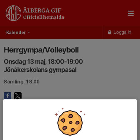
ÅLBERGA GIF
Officiell hemsida
Logga in
Kalender
Herrgympa/Volleyboll
Onsdag 13 maj, 18:00-19:00
Jönåkerskolans gympasal
Samling: 18:00