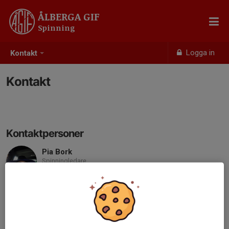
ÅLBERGA GIF
Spinning
Logga in
Kontakt
Kontakt
Kontaktpersoner
Pia Bork
Spinningledare
Mobil visas bara för inloggade
pia@stavsjo.se