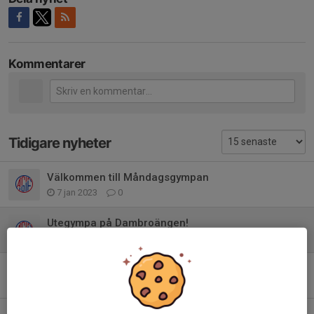
Kommentarer
Tidigare nyheter
Välkommen till Måndagsgympan
7 jan 2023
0
Utegympa på Dambroängen!
5 aug 2022
0
Måndagsgympan
17 mar 2022
0
Måndagsgympa och Bamsegympa startar igen