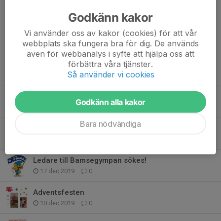
16 jan 2022
0
Godkänn kakor
Utegympa startar!
Vi använder oss av kakor (cookies) för att vår
webbplats ska fungera bra för dig. De används
5 aug 2021
0
även för webbanalys i syfte att hjälpa oss att
förbättra våra tjänster.
Måndagsgymnastiken utgår
Så använder vi cookies
30 jan 2021
0
Måndagsgymnastiken inställd!
Godkänn alla kakor
8 nov 2020
0
Bara nödvändiga
Nya ledare till Bamsegympan
3 maj 2020
0
Ledare till Bamsegympan sökes!
17 dec 2019
0
Adventsfesten
10 dec 2019
0