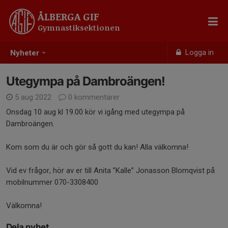
ÅLBERGA GIF
Gymnastiksektionen
Logga in
Nyheter
Utegympa på Dambroängen!
5 aug 2022
0 kommentarer
Onsdag 10 aug kl 19.00 kör vi igång med utegympa på
Dambroängen.
Kom som du är och gör så gott du kan! Alla välkomna!
Vid ev frågor, hör av er till Anita ”Kalle” Jonasson Blomqvist på
mobilnummer 070-3308400
Välkomna!
Dela nyhet